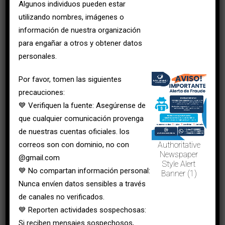
Algunos individuos pueden estar
condiciones de vida de diferentes poblaciones mediante
utilizando nombres, imágenes o
estrategias educativas y preventivas.
información de nuestra organización
para engañar a otros y obtener datos
Muchas organizaciones
desarrollan programas
personales.
relacionados
con:
Por favor, tomen las siguientes
Manejo adecuado de residuos.
precauciones:
Uso seguro del agua.
💙 Verifiquen la fuente: Asegúrense de
que cualquier comunicación provenga
Prevención de enfermedades.
de nuestras cuentas oficiales. los
Educación sanitaria.
correos son con dominio, no con
Authoritative
Newspaper
@gmail.com
Style Alert
Protección ambiental.
💙 No compartan información personal:
Banner (1)
Nunca envíen datos sensibles a través
Estas iniciativas generan beneficios directos para la
de canales no verificados.
comunidad y fortalecen la cultura del cuidado colectivo.
💙 Reporten actividades sospechosas:
Salidas laborales de un técnico
Si reciben mensajes sospechosos,