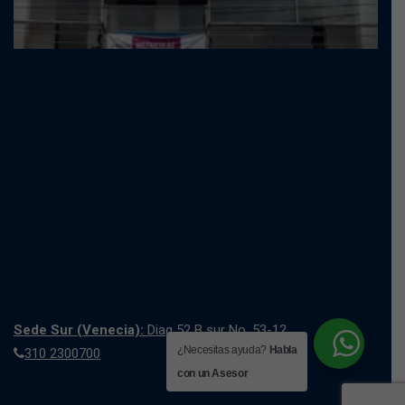
Sede Sur (Venecia):
Diag 52 B sur No. 53-12
¿Necesitas ayuda?
Habla
310 2300700
con un Asesor