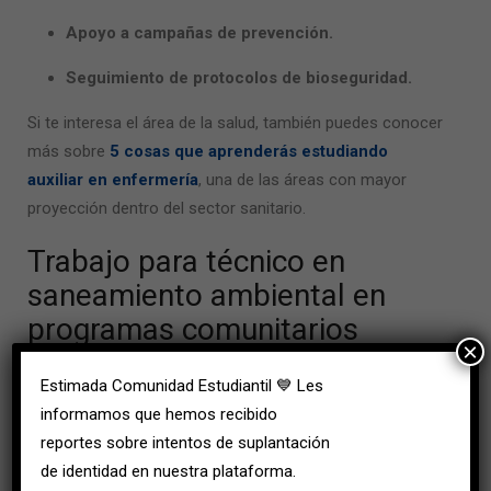
Apoyo a campañas de prevención.
Seguimiento de protocolos de bioseguridad.
Si te interesa el área de la salud, también puedes conocer
más sobre
5 cosas que aprenderás estudiando
auxiliar en enfermería
, una de las áreas con mayor
proyección dentro del sector sanitario.
Trabajo para
técnico en
saneamiento ambiental
en
programas comunitarios
×
Gran parte del impacto de esta profesión ocurre
Estimada Comunidad Estudiantil 💙 Les
directamente en las comunidades.
informamos que hemos recibido
reportes sobre intentos de suplantación
El
trabajo para técnico en saneamiento ambiental
de identidad en nuestra plataforma.
permite participar en proyectos orientados a mejorar las