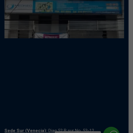
Sede Sur (Venecia):
Diag 52 B sur No. 53-12