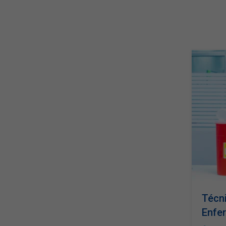
Técni
Enfe