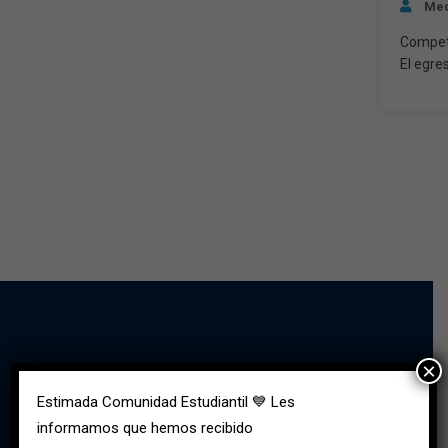
Med
Compete
El egre
Enferme
pública
atenció
en serv
obstetr
×
Sede Norte (Suba)
Estimada Comunidad Estudiantil 💙 Les
informamos que hemos recibido