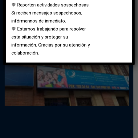
💙 Reporten actividades sospechosas:
Sede Norte (Suba):
Calle 146 C bis No 91-59
Si reciben mensajes sospechosos,
310 2200100
infórmennos de inmediato.
💙 Estamos trabajando para resolver
Sede Occidente (Fontibón)
esta situación y proteger su
información. Gracias por su atención y
colaboración.