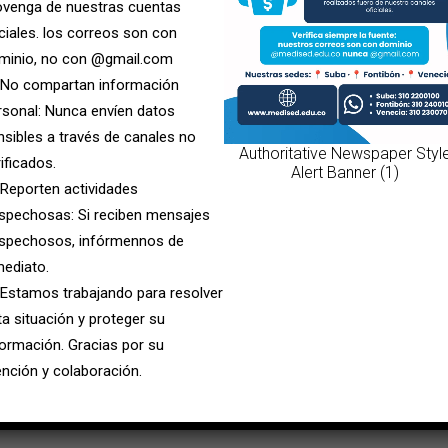
ovenga de nuestras cuentas
iciales. los correos son con
minio, no con @gmail.com
 No compartan información
rsonal: Nunca envíen datos
nsibles a través de canales no
Authoritative Newspaper Styl
ido distintos significados y
ificados.
Alert Banner (1)
parable de la religión y del
 Reporten actividades
ed, trabajamos
spechosas: Si reciben mensajes
 la cultura humana y social,
spechosos, infórmennos de
ctividades de humanización,
mediato.
os a que vayas a nuestro muro
 Estamos trabajando para resolver
tividades.
ta situación y proteger su
formación. Gracias por su
ención y colaboración.