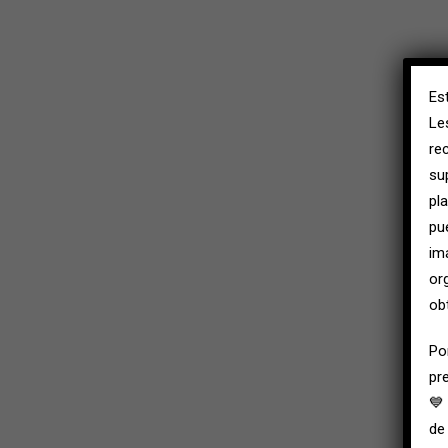
Es
Le
re
su
pl
pu
im
or
ob
Po
pr
💙
de