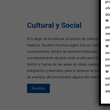
pr
of
do
💙
Cultural y Social
pe
se
A lo largo de la historia, la noción de cultura ha ten
ver
matices. Durante muchos siglos fue un concepto inse
💙
conocimiento, dentro de nuestra institución Medis
so
constantemente durante todo el año para fortalecer
so
dentro y fueras de las aulas de clase, realizando a
in
integración y diversión, para lo anterior te invitam
💙
de eventos, allí encontraras alguna den nuestras ac
es
in
Eventos
at