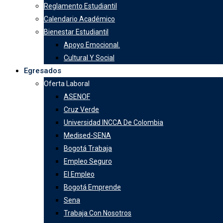
Reglamento Estudiantil
Calendario Académico
Bienestar Estudiantil
Apoyo Emocional.
Cultural Y Social
Egresados
Oferta Laboral
ASENOF
Cruz Verde
Universidad INCCA De Colombia
Medised-SENA
Bogotá Trabaja
Empleo Seguro
El Empleo
Bogotá Emprende
Sena
Trabaja Con Nosotros