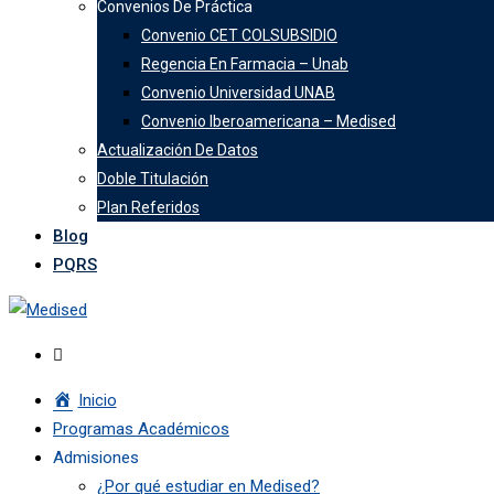
Convenios De Práctica
Convenio CET COLSUBSIDIO
Regencia En Farmacia – Unab
Convenio Universidad UNAB
Convenio Iberoamericana – Medised
Actualización De Datos
Doble Titulación
Plan Referidos
Blog
PQRS
Inicio
Programas Académicos
Admisiones
¿Por qué estudiar en Medised?