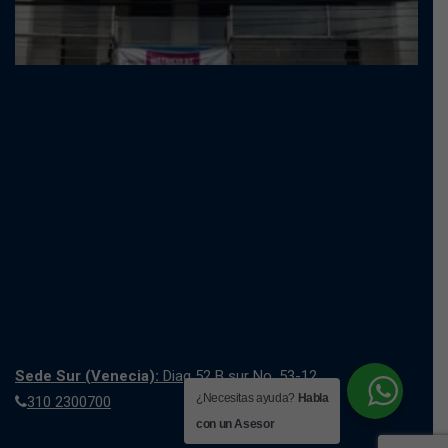
Sede Sur (Venecia):
Diag 52 B sur No. 53-12
¿Necesitas ayuda?
Habla
310 2300700
con un Asesor