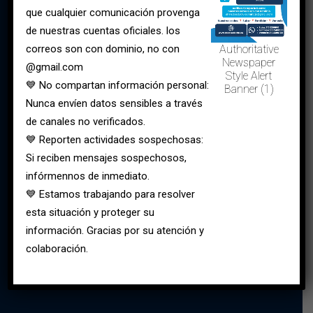
que cualquier comunicación provenga
de nuestras cuentas oficiales. los
Sede Occidente (Fontibón)
correos son con dominio, no con
Authoritative
Newspaper
@gmail.com
Style Alert
💙 No compartan información personal:
Banner (1)
Nunca envíen datos sensibles a través
de canales no verificados.
💙 Reporten actividades sospechosas:
Si reciben mensajes sospechosos,
infórmennos de inmediato.
💙 Estamos trabajando para resolver
esta situación y proteger su
información. Gracias por su atención y
colaboración.