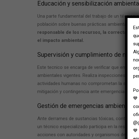
Educación y sensibilización ambienta
Una parte fundamental del trabajo de un
técnico 
población sobre buenas prácticas ambientales.
O
Es
responsable de los recursos, la correcta gest
qu
el impacto ambiental.
su
Al
Supervisión y cumplimiento de norma
no
Este tecnico se encarga de verificar que empresas
or
ambientales vigentes. Realiza inspecciones, audi
pe
actividades humanas no comprometan la salud ni e
Po
mitigación y contingencia ante emergencias ambie
💙
Gestión de emergencias ambientales
co
of
Ante derrames de sustancias tóxicas, contaminac
@g
un técnico especializado participa en la respuest
💙
acciones con autoridades y organismos de emergen
en