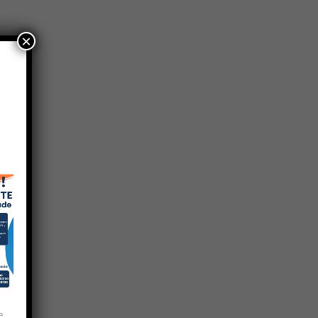
×
can
s de
e,
e