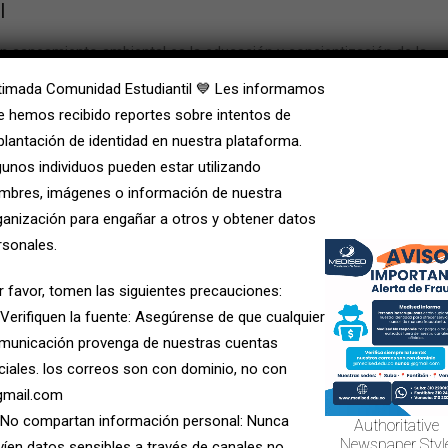
l
en saneamiento ambiental
es la educación y concientización de la
rganiza charlas, talleres y campañas para promover el uso
timada Comunidad Estudiantil 💙 Les informamos
ión de residuos y la adopción de hábitos saludables que reduz
e hemos recibido reportes sobre intentos de
plantación de identidad en nuestra plataforma.
gunos individuos pueden estar utilizando
tivas ambientales
mbres, imágenes o información de nuestra
, industrias y entidades públicas cumplan con las regulaciones
ganización para engañar a otros y obtener datos
torías y evaluaciones de impacto ambiental, asegurando que las
rsonales.
l equilibrio ecológico. También colabora en la elaboración de plane
r favor, tomen las siguientes precauciones:
ntales.
 Verifiquen la fuente: Asegúrense de que cualquier
municación provenga de nuestras cuentas
iciales. los correos son con dominio, no con
ión del agua o brotes de enfermedades relacionadas con el ambient
mail.com
a rápida y en la implementación de medidas correctivas. Coordina
 No compartan información personal: Nunca
Authoritative
cia para minimizar los impactos negativos en la salud y el
Newspaper Styl
víen datos sensibles a través de canales no