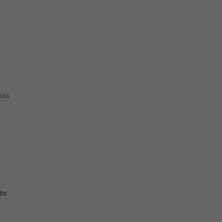
nas
to