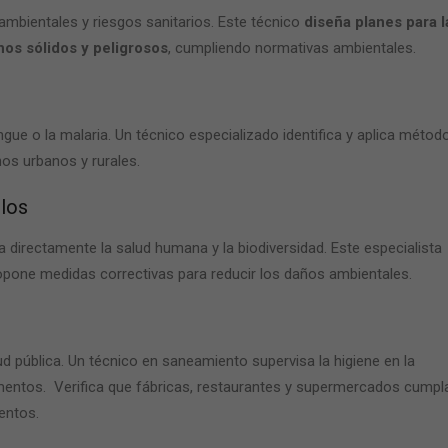
ambientales y riesgos sanitarios. Este técnico
diseña planes para l
hos sólidos y peligrosos
, cumpliendo normativas ambientales.
e o la malaria. Un técnico especializado identifica y aplica métod
nos urbanos y rurales.
elos
directamente la salud humana y la biodiversidad. Este especialista
opone medidas correctivas para reducir los daños ambientales.
ud pública. Un
técnico en saneamiento
supervisa la higiene en la
imentos. Verifica que fábricas, restaurantes y supermercados cumpl
entos.