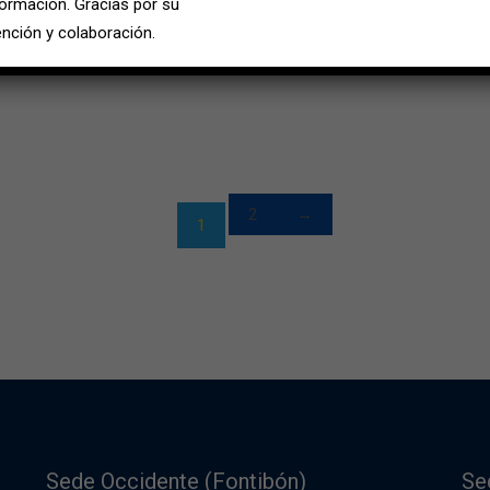
formación. Gracias por su
ención y colaboración.
2
→
1
Sede Occidente (Fontibón)
Se