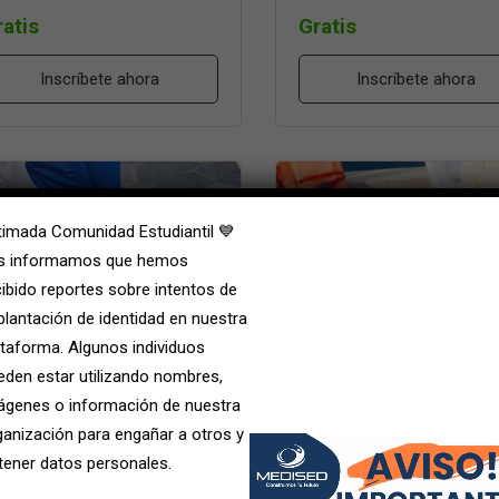
ratis
Gratis
Inscríbete ahora
Inscríbete ahora
timada Comunidad Estudiantil 💙
s informamos que hemos
cibido reportes sobre intentos de
plantación de identidad en nuestra
ataforma. Algunos individuos
rso BLS – Soporte Vital
Curso Soporte Vital Bá
eden estar utilizando nombres,
ásico Bogotá
Pediátrico y Manejo de
ágenes o información de nuestra
Desfibrilador (DEA) Bo
ganización para engañar a otros y
0 Lecciones
0 Estudiantes
tener datos personales.
0 Lecciones
0 Estudian
ratis