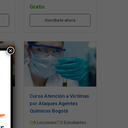
Gratis
Inscríbete ahora
×
sico
Curso Atención a Víctimas
l
por Ataques Agentes
gotá
Químicos Bogotá
tes
0 Lecciones
0 Estudiantes