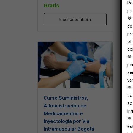
Po
Gratis
pr
💙
Inscríbete ahora
de
pr
of
do
💙
pe
se
ver
💙
so
Curso Suministros,
so
Administración de
in
Medicamentos e
💙
Inyectologia por Via
es
Intramuscular Bogotá