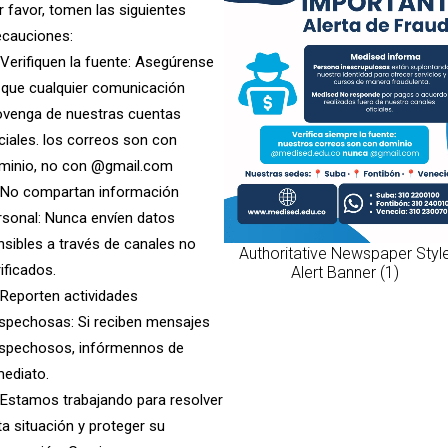
r favor, tomen las siguientes
Gratis
ecauciones:
Inscríbete ahora
 Verifiquen la fuente: Asegúrense
Inscríbete ahora
 que cualquier comunicación
ovenga de nuestras cuentas
iciales. los correos son con
minio, no con @gmail.com
 No compartan información
rsonal: Nunca envíen datos
nsibles a través de canales no
Authoritative Newspaper Styl
ificados.
Alert Banner (1)
 Reporten actividades
spechosas: Si reciben mensajes
spechosos, infórmennos de
mediato.
 Estamos trabajando para resolver
ta situación y proteger su