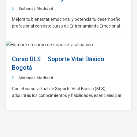
Sistemas Medised
Mejora tu bienestar emocional y potencia tu desempeño
profesional con este curso de Entrenamiento Emocional y
Productividad, diseñado para promover una salud mental
sólida y fomentar la productividad en el talento humano.
Este programa, con una duración de 40 horas y disponible
en modalidad virtual o presencial, es válido por…
Curso BLS – Soporte Vital Básico
Bogotá
Sistemas Medised
Con el curso virtual de Soporte Vital Básico (BLS),
adquirirás los conocimientos y habilidades esenciales para
responder de manera eficaz ante emergencias
cardiorrespiratorias, garantizando la aplicación de
procedimientos seguros y actualizados. Este curso, con
una duración de 40 horas y validez por 2 años, te permitirá:
Reconocer y actuar frente…