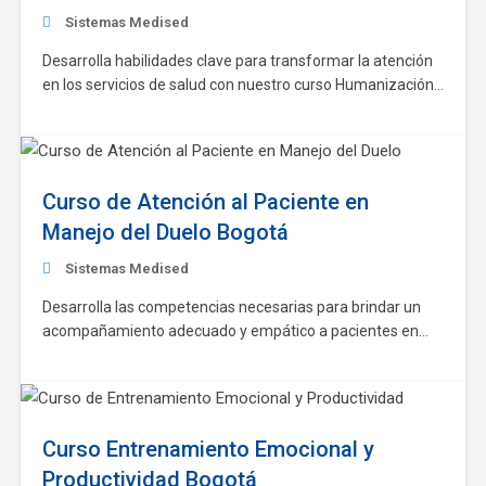
Sistemas Medised
Desarrolla habilidades clave para transformar la atención
en los servicios de salud con nuestro curso Humanización
en los Servicios. Este programa, con una duración de 40
horas y disponible en modalidad virtual o presencial, es
válido por 2 años y está diseñado para fomentar un
enfoque centrado en las personas,…
Curso de Atención al Paciente en
Manejo del Duelo Bogotá
Sistemas Medised
Desarrolla las competencias necesarias para brindar un
acompañamiento adecuado y empático a pacientes en
proceso de duelo con nuestro curso especializado. Con
una duración de 40 horas, disponible en modalidad virtual
o presencial y válido por 2 años, el Curso de Atención al
Paciente en Manejo del Duelo está diseñado…
Curso Entrenamiento Emocional y
Productividad Bogotá