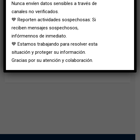
Nunca envíen datos sensibles a través de
canales no verificados.
💙 Reporten actividades sospechosas: Si
reciben mensajes sospechosos,
Curso Manejo de Pruebas en el Punto
infórmennos de inmediato.
de Atención (POCT) Bogotá
💙 Estamos trabajando para resolver esta
Sistemas Medised
situación y proteger su información.
Gracias por su atención y colaboración.
Domina las competencias necesarias para el uso de
pruebas rápidas en escenarios clínicos con nuestro curso
Manejo de Pruebas en el Punto de Atención (POCT). Este
programa, con una duración de 40 horas en modalidad
presencial o virtual, es válido por 2 años y está diseñado
para capacitar al personal…