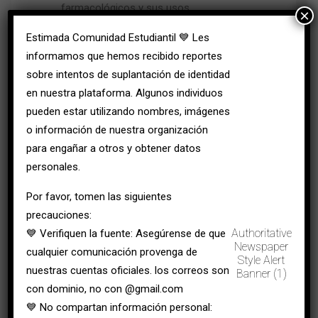
farmacológicos y sus usos.
×
Elaborar diluciones de medicamentos
Estimada Comunidad Estudiantil 💙 Les
respetando las normativas vigentes.
informamos que hemos recibido reportes
Identificar y clasificar los servicios
sobre intentos de suplantación de identidad
farmacéuticos según estándares
en nuestra plataforma. Algunos individuos
institucionales.
pueden estar utilizando nombres, imágenes
o información de nuestra organización
Tu formación en Inyectología te proporcionará
para engañar a otros y obtener datos
las herramientas necesarias para un ejercicio
personales.
profesional seguro y de calidad, adaptable a
diversas realidades del sector salud.
Por favor, tomen las siguientes
precauciones:
Authoritative
💙 Verifiquen la fuente: Asegúrense de que
Newspaper
cualquier comunicación provenga de
Style Alert
nuestras cuentas oficiales. los correos son
Banner (1)
con dominio, no con @gmail.com
💙 No compartan información personal:
Programas relacionados