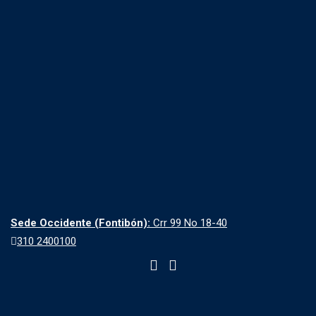
Sede Occidente (Fontibón):
Crr 99 No 18-40
310 2400100