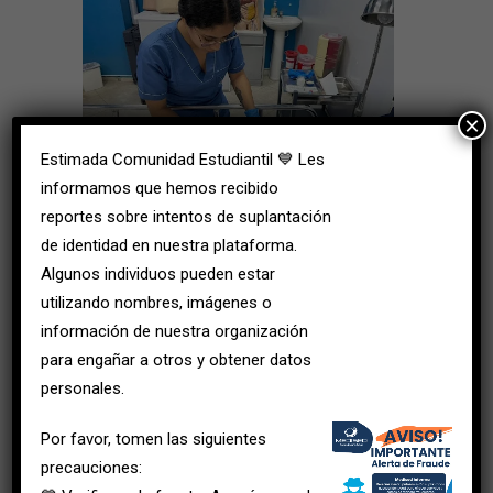
×
Estimada Comunidad Estudiantil 💙 Les
informamos que hemos recibido
reportes sobre intentos de suplantación
¿Qué aprenderás en cada formación?
de identidad en nuestra plataforma.
Algunos individuos pueden estar
Auxiliar en salud pública:
utilizando nombres, imágenes o
Promoción y prevención.
información de nuestra organización
Bioseguridad aplicada a la comunidad.
para engañar a otros y obtener datos
Técnicas de visita domiciliaria.
personales.
Salud ambiental y saneamiento básico.
Por favor, tomen las siguientes
Vigilancia epidemiológica.
precauciones:
Comunicación comunitaria y educación para la