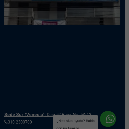
Sede Sur (Venecia):
Diag 52 B sur No. 53-12
¿Necesitas ayuda?
Habla
310 2300700
con un Asesor