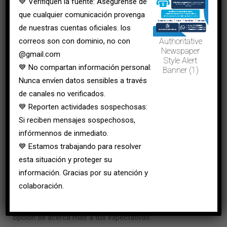
💙 Verifiquen la fuente: Asegúrense de
salud.
que cualquier comunicación provenga
Auxiliar administrativo en salud pública:
de nuestras cuentas oficiales. los
correos son con dominio, no con
Authoritative
Gestión documental en salud.
Newspaper
@gmail.com
Style Alert
Herramientas ofimáticas.
💙 No compartan información personal:
Banner (1)
Atención al usuario.
Nunca envíen datos sensibles a través
Procesos de referencia y contrarreferencia.
de canales no verificados.
Normatividad básica del sistema de salud.
💙 Reporten actividades sospechosas:
Logística de actividades institucionales.
Si reciben mensajes sospechosos,
infórmennos de inmediato.
Ambas rutas comparten fundamentos de salud, ética
💙 Estamos trabajando para resolver
y humanización, pero su aplicación es totalmente
esta situación y proteger su
distinta.
información. Gracias por su atención y
¿Dónde puede trabajar cada uno?
colaboración.
Conocer los campos laborales te ayuda a visualizar cuál
opción se acerca más a tus expectativas.