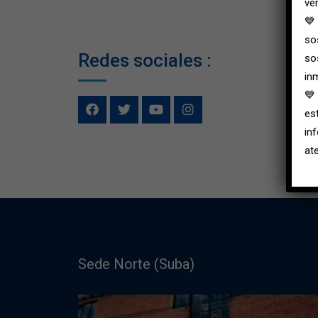
ver
💙
so
Redes sociales :
so
in
💙
es
in
at
Sede Norte (Suba)