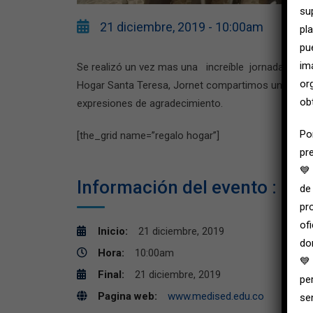
su
21 diciembre, 2019 - 10:00am
pl
pu
im
Se realizó un vez mas una increíble jornada de en
or
Hogar Santa Teresa, Jornet compartimos un gran día
ob
expresiones de agradecimiento.
Po
[the_grid name=”regalo hogar”]
pr
💙
Información del evento :
de
pr
of
Inicio:
21 diciembre, 2019
do
Hora:
10:00am
💙
Final:
21 diciembre, 2019
pe
Pagina web:
www.medised.edu.co
se