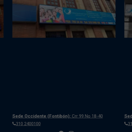
Sede Occidente (Fontibón):
Crr 99 No 18-40
Sed
310 2400100
3