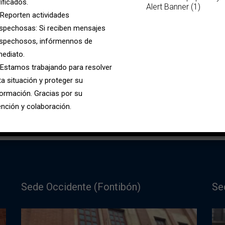
ificados.
Alert Banner (1)
 Reporten actividades
spechosas: Si reciben mensajes
spechosos, infórmennos de
mediato.
 Estamos trabajando para resolver
ta situación y proteger su
formación. Gracias por su
ención y colaboración.
Sede Occidente (Fontibón)
Se