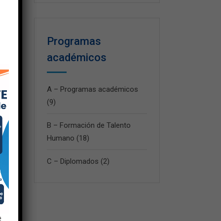
Programas
académicos
A – Programas académicos
(9)
B – Formación de Talento
Humano
(18)
C – Diplomados
(2)
e