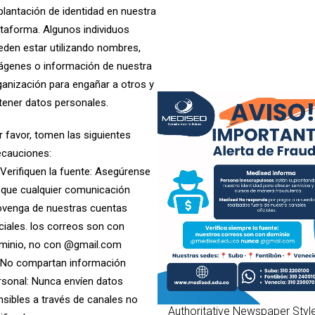
plantación de identidad en nuestra
ataforma. Algunos individuos
eden estar utilizando nombres,
ágenes o información de nuestra
trega de REGALOS, a los ancianos, abuelitos, de nuestro apreciado
ganización para engañar a otros y
 junto , estudiantes y abuelos. El mejor regalo sus sonrisas y
tener datos personales.
r favor, tomen las siguientes
ecauciones:
 Verifiquen la fuente: Asegúrense
 que cualquier comunicación
ovenga de nuestras cuentas
iciales. los correos son con
minio, no con @gmail.com
 No compartan información
rsonal: Nunca envíen datos
nsibles a través de canales no
Authoritative Newspaper Styl