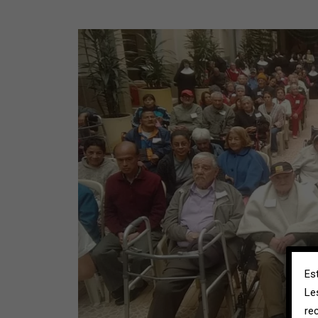
Es
Le
re