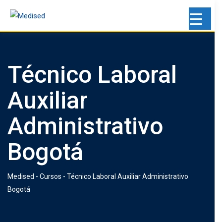
Estimada Comunidad Estudiantil 💙 Les
informamos que hemos recibido reportes
sobre intentos de suplantación de identidad
en nuestra plataforma. Algunos individuos
Técnico Laboral
pueden estar utilizando nombres, imágenes
o información de nuestra organización
Auxiliar
para engañar a otros y obtener datos
personales.
Administrativo
Por favor, tomen las siguientes
Bogotá
precauciones:
Authoritative
💙 Verifiquen la fuente: Asegúrense de que
Newspaper
cualquier comunicación provenga de
Style Alert
Medised
-
Cursos
-
Técnico Laboral Auxiliar Administrativo
nuestras cuentas oficiales. los correos son
Banner (1)
Bogotá
con dominio, no con @gmail.com
💙 No compartan información personal:
Nunca envíen datos sensibles a través de