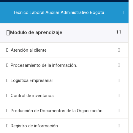
canales no verificados.
Técnico Laboral Auxiliar Administrativo Bogotá
💙 Reporten actividades sospechosas: Si
reciben mensajes sospechosos,
infórmennos de inmediato.
11
Modulo de aprendizaje
💙 Estamos trabajando para resolver esta
situación y proteger su información.
Atención al cliente
Gracias por su atención y colaboración.
Procesamiento de la información.
Logística Empresarial.
Control de inventarios.
Producción de Documentos de la Organización.
Registro de información